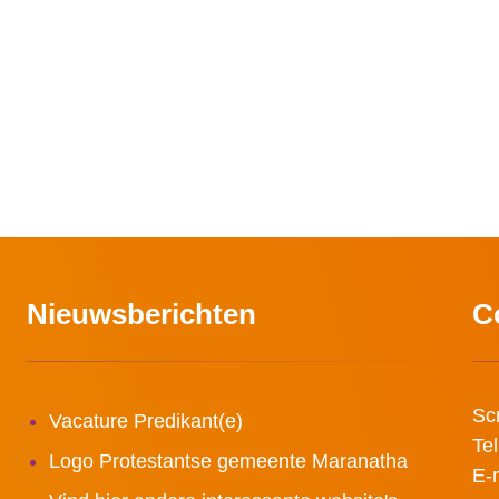
Nieuwsberichten
C
Sc
Vacature Predikant(e)
Te
Logo Protestantse gemeente Maranatha
E-