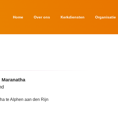
Home
Over ons
Kerkdiensten
Organisatie
 Maranatha
and
ha te Alphen aan den Rijn