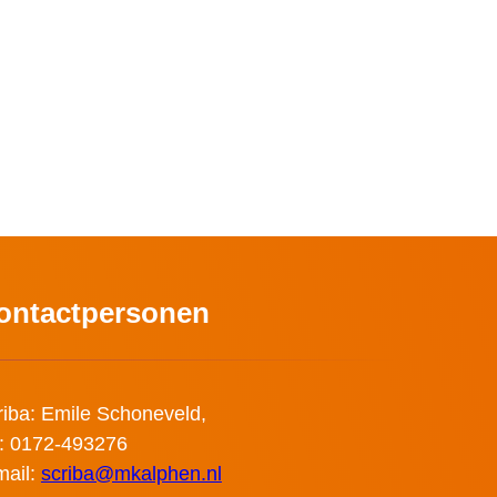
ontactpersonen
riba: Emile Schoneveld,
l: 0172-493276
mail:
scriba@mkalphen.nl